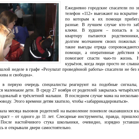
Ежедневно городские спасатели по з
телефон «112» выезжают на вскрытие
по которым к их помощи прибега
разные. В лучшем случае кто-то заб
ключи. В худшем – попасть в за
квартиру пытаются родственники
долгим молчанием своих пожилых б
такие выезды отряда сопровождаютс
помощи, а оперативные действия э
помогают спасти чью-то жизнь. Н
курьёзов, когда люди просто не слыша
шлой неделе в графе «Результат проведённой работы» спасатели не без 
жива и свободна».
 в первую очередь специалисты реагируют на подобные сигналы, 
я маленькие дети. В среду 27 ноября от родителей закрылась четырёхле
годовалый и трёхлетний малыши. В последнем случае мама на несколько
оводу. Этого времени детям хватило, чтобы «забаррикадироваться».
чала месяца вызовов родителей на вызволение поневоле оказавшихся вз
озраст – от одного до 11 лет. Слесарные инструменты, правда, пришло
 После настойчивого стука школьники, очевидно, изрядно уставши
ь и открывали двери самостоятельно.