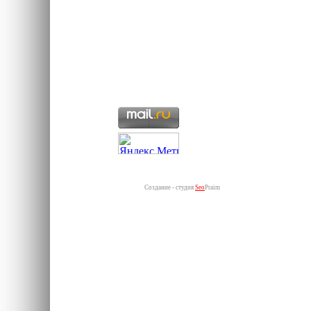
Создание - студия
Seo
Praim