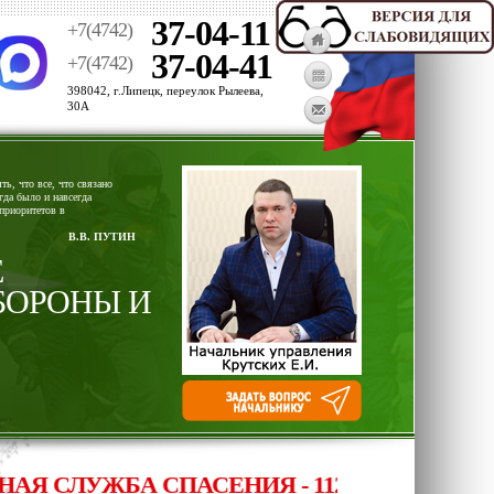
37-04-11
+7(4742)
37-04-41
+7(4742)
398042, г.Липецк, переулок Рылеева,
30А
ь, что все, что связано
гда было и навсегда
приоритетов в
В.В. ПУТИН
Е
БОРОНЫ И
 СЛУЖБА СПАСЕНИЯ - 112, ОПЕРАТИВНЫ