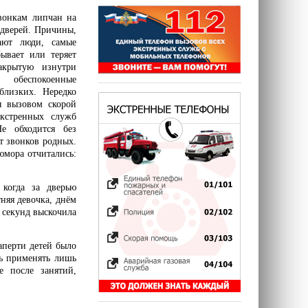
вонкам липчан на
 дверей. Причины,
ют люди, самые
ывает или теряет
крытую изнутри
, обеспокоенные
лизких. Нередко
я вызовом скорой
кстренных служб
е обходится без
т звонков родных.
юмора отчитались:
когда за дверью
тняя девочка, днём
 секунд выскочила
аперти детей было
сь применять лишь
е после занятий,