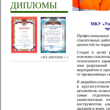
ДИПЛОМЫ
МКУ «Упр
чр
Профессионально
спасательных рабо
ценностей на терр
Создан в целях 
поисково-спасате
[
ВСЕ ДИПЛОМЫ >>
]
техногенного хара
зоне разрушений 
мероприятия и про
от чрезвычайных с
В аварийно-спасате
в круглосуточно
автомобиля, позво
самые отдаленн
укомплектован пл
инструментом, ал
дыхания и кожи, с