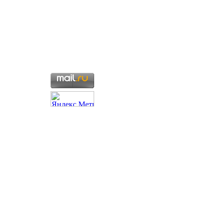
Создание - студия
Seo
Praim