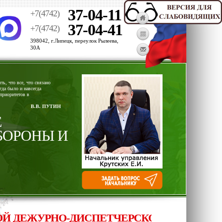
37-04-11
+7(4742)
37-04-41
+7(4742)
398042, г.Липецк, переулок Рылеева,
30А
ь, что все, что связано
гда было и навсегда
приоритетов в
В.В. ПУТИН
Е
БОРОНЫ И
ЕЖУРНО-ДИСПЕТЧЕРСКОЙ СЛУЖБЫ 33-21-