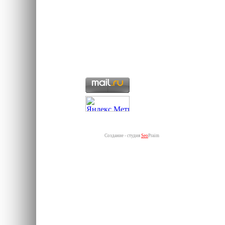
Создание - студия
Seo
Praim