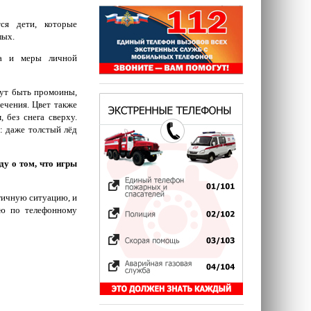
ся дети, которые
лых.
ла и меры личной
гут быть промоины,
течения. Цвет также
 без снега сверху.
т: даже толстый лёд
ду о том, что игры
огичную ситуацию, и
ью по телефонному