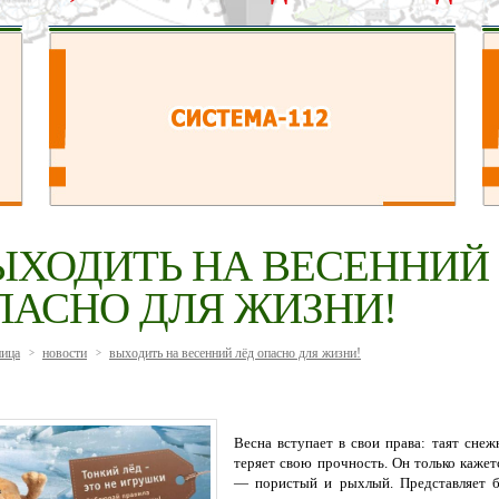
ЫХОДИТЬ НА ВЕСЕННИЙ
ПАСНО ДЛЯ ЖИЗНИ!
ница
новости
выходить на весенний лёд опасно для жизни!
>
>
Весна вступает в свои права: таят снеж
теряет свою прочность. Он только кажет
— пористый и рыхлый. Представляет 