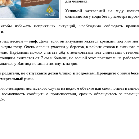
для человека.
Уязвимой категорией на льду являют
оказываются у воды без присмотра взрос
 чтобы избежать неприятных ситуаций, необходимо соблюдать прави
ти.
й лёд весной — миф.
Даже, если он визуально кажется крепким, под ним мо
 видны глазу. Очень опасны участки у берегов, в районе стоков и сильного 
ение. Надёжным можно считать лёд с зеленоватым или синеватым оттенком,
 толщина считается от 7 см и больше, но весной этот показатель не работае
паться у Вас под ногами и потянуть на дно.
родители, не отпускайте детей близко к водоёмам. Проведите с ними бесе
смертельный риск.
али очевидцем несчастного случая на водном объекте или сами попали в анал
т возможность сообщить о происшествии, срочно обращайтесь за помощ
2».