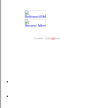
Создание - студия
Seo
Praim