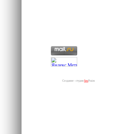
Создание - студия
Seo
Praim