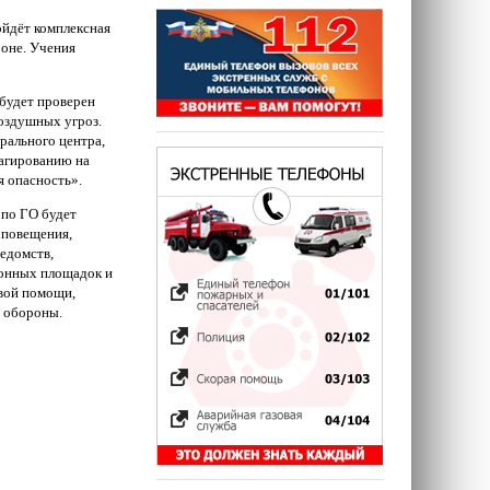
ойдёт комплексная
роне. Учения
будет проверен
оздушных угроз.
рального центра,
еагированию на
я опасность».
 по ГО будет
оповещения,
ведомств,
ионных площадок и
рвой помощи,
й обороны.