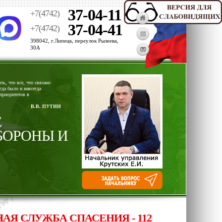
37-04-11
+7(4742)
37-04-41
+7(4742)
398042, г.Липецк, переулок Рылеева,
30А
ь, что все, что связано
гда было и навсегда
приоритетов в
В.В. ПУТИН
Е
БОРОНЫ И
СЛУЖБА СПАСЕНИЯ - 112, ОПЕРАТИВНЫЙ