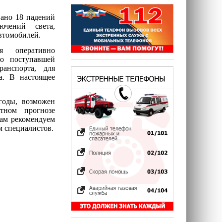
вано 18 падений
ючений света,
втомобилей.
я оперативно
о поступавшей
анспорта, для
а. В настоящее
годы, возможен
тном прогнозе
ам рекомендуем
м специалистов.