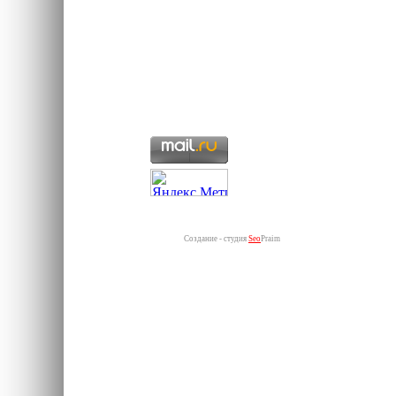
Создание - студия
Seo
Praim