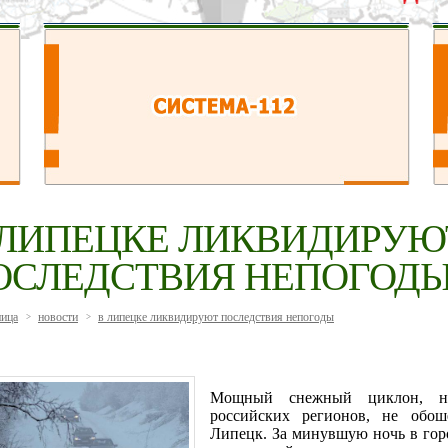
 ЛИПЕЦКЕ ЛИКВИДИРУЮ
ОСЛЕДСТВИЯ НЕПОГОД
ница
новости
в липецке ликвидируют последствия непогоды
>
>
Мощный снежный циклон, н
российских регионов, не обо
Липецк. За минувшую ночь в гор