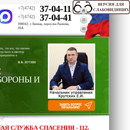
37-04-11
+7(4742)
37-04-41
+7(4742)
398042, г.Липецк, переулок Рылеева,
30А
ь, что все, что связано
гда было и навсегда
приоритетов в
В.В. ПУТИН
Е
БОРОНЫ И
СЛУЖБА СПАСЕНИЯ - 112, ОПЕРАТИВНЫЙ