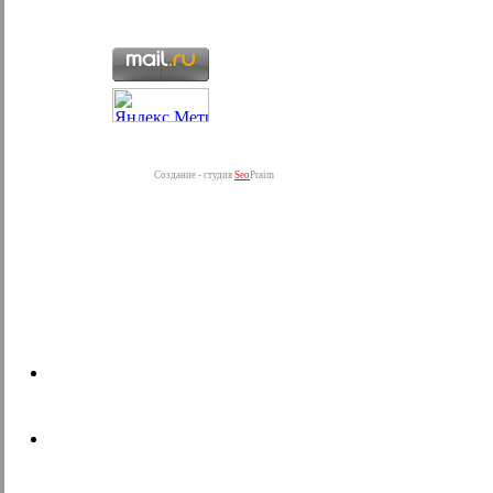
Создание - студия
Seo
Praim