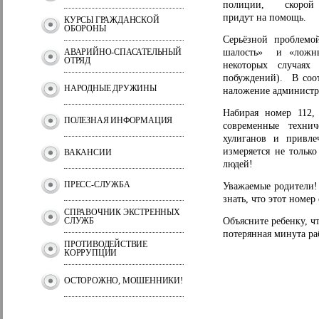
полиции, скорой ме
придут на помощь.
КУРСЫ ГРАЖДАНСКОЙ
ОБОРОНЫ
Серьёзной проблемой
АВАРИЙНО-СПАСАТЕЛЬНЫЙ
шалость» и «ложны
ОТРЯД
некоторых случаях
побуждений). В соот
НАРОДНЫЕ ДРУЖИНЫ
наложение администра
Набирая номер 112,
ПОЛЕЗНАЯ ИНФОРМАЦИЯ
современные техни
хулиганов и привле
измеряется не только
ВАКАНСИИ
людей!
ПРЕСС-СЛУЖБА
Уважаемые родители!
знать, что этот номе
СПРАВОЧНИК ЭКСТРЕННЫХ
СЛУЖБ
Объясните ребенку, ч
потерянная минута ра
ПРОТИВОДЕЙСТВИЕ
КОРРУПЦИИ
ОСТОРОЖНО, МОШЕННИКИ!