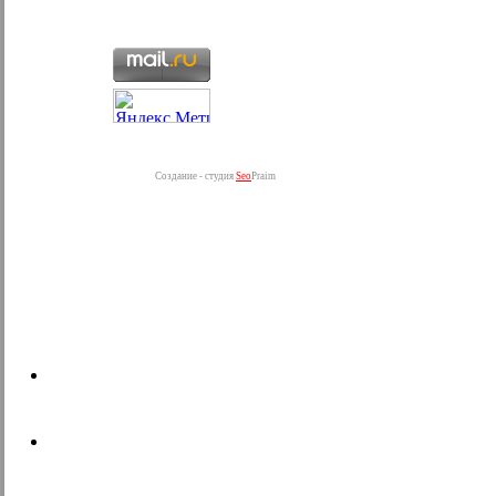
Создание - студия
Seo
Praim