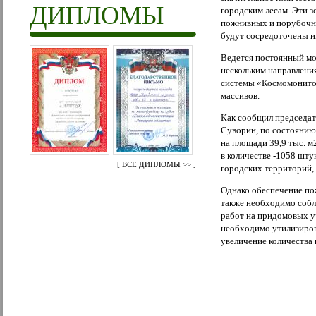
ДИПЛОМЫ
городским лесам. Эти 
пожнивных и порубочны
будут сосредоточены и
Ведется постоянный мо
нескольким направлени
системы «Космомонитор
массивов.
Как сообщил председат
Суворин, по состоянию
на площади 39,9 тыс. м
в количестве -1058 шту
[
ВСЕ ДИПЛОМЫ >>
]
городских территорий,
Однако обеспечение по
также необходимо соб
работ на придомовых у
необходимо утилизиров
увеличение количества 