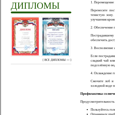
1. Перемещение 
ДИПЛОМЫ
Перенесите пос
тенистую зону.
улучшения крово
2. Обеспечение 
Пострадавшему
обеспечить дост
3. Восполнение 
Если пострадав
[
ВСЕ ДИПЛОМЫ >>
]
сладкий чай ил
подсолённую вод
4. Охлаждение г
Смочите лоб и 
холодной воде п
Профилактика солнеч
Предусмотрительность 
Пользуйтесь гол
Ограничьте пребы