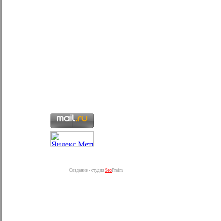
Создание - студия
Seo
Praim