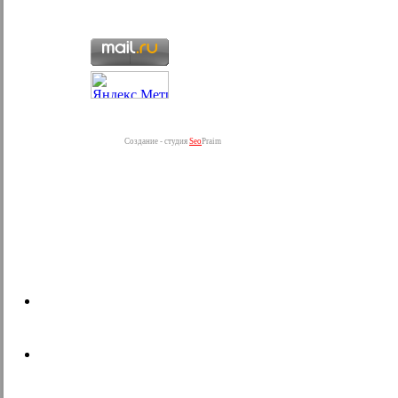
Создание - студия
Seo
Praim