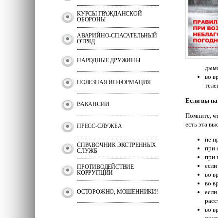
КУРСЫ ГРАЖДАНСКОЙ
ОБОРОНЫ
АВАРИЙНО-СПАСАТЕЛЬНЫЙ
ОТРЯД
НАРОДНЫЕ ДРУЖИНЫ
дымо
во в
ПОЛЕЗНАЯ ИНФОРМАЦИЯ
теле
Если вы на
ВАКАНСИИ
Помните, чт
есть эта вы
ПРЕСС-СЛУЖБА
не п
СПРАВОЧНИК ЭКСТРЕННЫХ
при 
СЛУЖБ
при 
если
ПРОТИВОДЕЙСТВИЕ
КОРРУПЦИИ
во в
во в
ОСТОРОЖНО, МОШЕННИКИ!
если
расс
во в