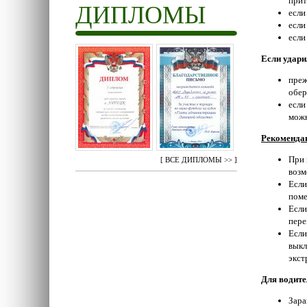
прит
ДИПЛОМЫ
если
если
если
Если удари
преж
обер
если
можн
Рекомендац
При 
[
ВСЕ ДИПЛОМЫ >>
]
возм
Если
поме
Если
пере
Если
выкл
экст
Для водите
Зара