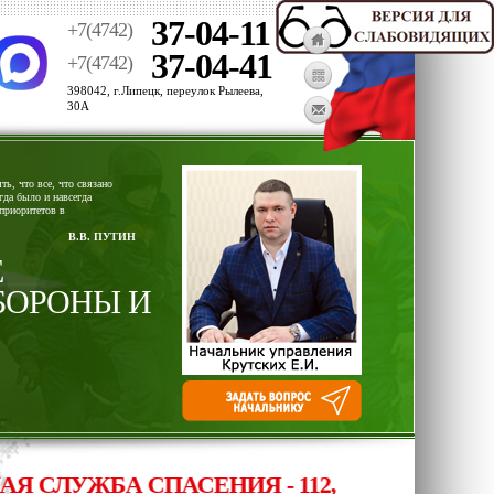
37-04-11
+7(4742)
37-04-41
+7(4742)
398042, г.Липецк, переулок Рылеева,
30А
ь, что все, что связано
гда было и навсегда
приоритетов в
В.В. ПУТИН
Е
БОРОНЫ И
ЛУЖБА СПАСЕНИЯ - 112, ОПЕРАТИВНЫЙ