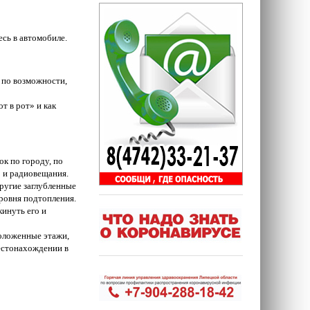
есь в автомобиле.
 по возможности,
т в рот» и как
к по городу, по
о и радиовещания.
другие заглубленные
ровня подтопления.
кинуть его и
оложенные этажи,
местонахождении в