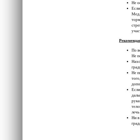
Не о
Если
Медл
торм
стре
учас
Рекомендац
По в
Не п
Нахо
град
Не п
того
допо
Если
даль
рука
тело
лечь
Ни в
град