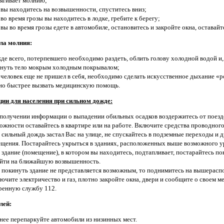
ягивает молнию;
 вы находитесь на возвышенности, спуститесь вниз;
 во время грозы вы находитесь в лодке, гребите к берегу;
 вы во время грозы едете в автомобиле, остановитесь и закройте окна, оставайт
ла молния:
де всего, потерпевшего необходимо раздеть, облить голову холодной водой и,
нуть тело мокрым холодным покрывалом;
 человек еще не пришел в себя, необходимо сделать искусственное дыхание «ро
о быстрее вызвать медицинскую помощь.
ии для населения при сильном дожде:
получении информации о выпадении обильных осадков воздержитесь от поездо
ожности оставайтесь в квартире или на работе. Включите средства проводног
 сильный дождь застал Вас на улице, не спускайтесь в подземные переходы и 
щения. Постарайтесь укрыться в зданиях, расположенных выше возможного у
 здание (помещение), в котором вы находитесь, подтапливает, постарайтесь по
йти на ближайшую возвышенность.
 покинуть здание не представляется возможным, то поднимитесь на вышерасп
ючите электричество и газ, плотно закройте окна, двери и сообщите о своем 
ренную службу 112.
лей:
нее перепаркуйте автомобили из низинных мест.