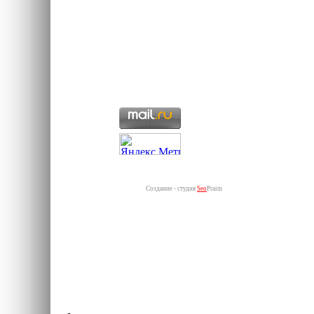
Создание - студия
Seo
Praim