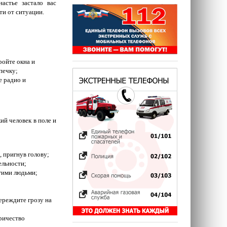
астье застало вас
ти от ситуации.
ройте окна и
печку;
е радио и
ий человек в поле и
, пригнув голову;
ельности;
угими людьми;
переждите грозу на
тричество