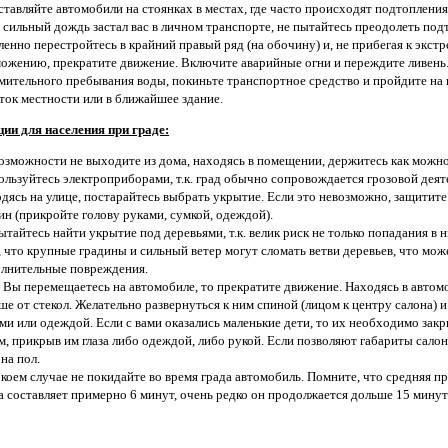
ставляйте автомобили на стоянках в местах, где часто происходят подтопления
 сильный дождь застал вас в личном транспорте, не пытайтесь преодолеть под
енно перестройтесь в крайний правый ряд (на обочину) и, не прибегая к экст
ожению, прекратите движение. Включите аварийные огни и переждите ливень.
мительного пребывания воды, покиньте транспортное средство и пройдите н
ток местности или в ближайшее здание.
ии для населения при граде:
озможности не выходите из дома, находясь в помещении, держитесь как можно
ользуйтесь электроприборами, т.к. град обычно сопровождается грозовой дея
дясь на улице, постарайтесь выбрать укрытие. Если это невозможно, защитите
ин (прикройте голову руками, сумкой, одеждой).
ытайтесь найти укрытие под деревьями, т.к. велик риск не только попадания в 
, что крупные градины и сильный ветер могут сломать ветви деревьев, что мож
лнительные повреждения.
 Вы перемещаетесь на автомобиле, то прекратите движение. Находясь в автом
ше от стекол. Желательно развернуться к ним спиной (лицом к центру салона) и
ми или одеждой. Если с вами оказались маленькие дети, то их необходимо зак
м, прикрыв им глаза либо одеждой, либо рукой. Если позволяют габариты салон
 на пол.
 коем случае не покидайте во время града автомобиль. Помните, что средняя 
а составляет примерно 6 минут, очень редко он продолжается дольше 15 минут