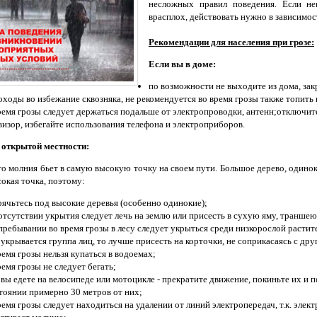
несложных правил поведения. Если нен
врасплох, действовать нужно в зависимос
Рекомендации для населения при грозе:
Если вы в доме:
по возможности не выходите из дома, зак
ходы во избежание сквозняка, не рекомендуется во время грозы также топить 
ремя грозы следует держаться подальше от электропроводки, антенн;отключит
визор, избегайте использования телефона и электроприборов.
 открытой местности:
о молния бьет в самую высокую точку на своем пути. Большое дерево, одинок
сокая точка, поэтому:
рячьтесь под высокие деревья (особенно одинокие);
отсутствии укрытия следует лечь на землю или присесть в сухую яму, траншею
пребывании во время грозы в лесу следует укрыться среди низкорослой растит
 укрывается группа лиц, то лучше присесть на корточки, не соприкасаясь с др
ремя грозы нельзя купаться в водоемах;
ремя грозы не следует бегать;
 вы едете на велосипеде или мотоцикле - прекратите движение, покиньте их и 
тоянии примерно 30 метров от них;
ремя грозы следует находиться на удалении от линий электропередач, т.к. элек