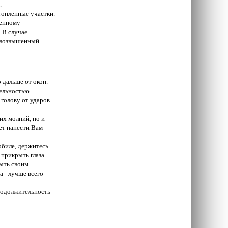
.
топленные участки.
ренному
 В случае
а возвышенный
 дальше от окон.
тельностью.
 голову от ударов
них молний, но и
ет нанести Вам
обиле, держитесь
 прикрыть глаза
рыть своим
а - лучше всего
продолжительность
.