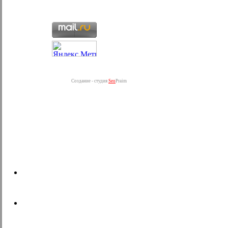
Создание - студия
Seo
Praim