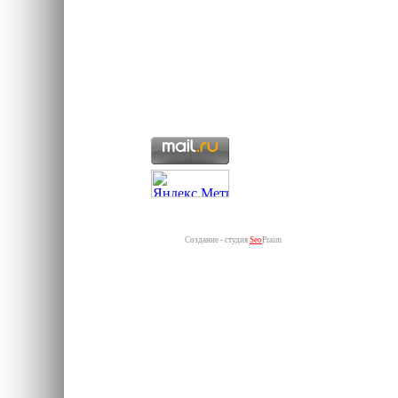
Создание - студия
Seo
Praim