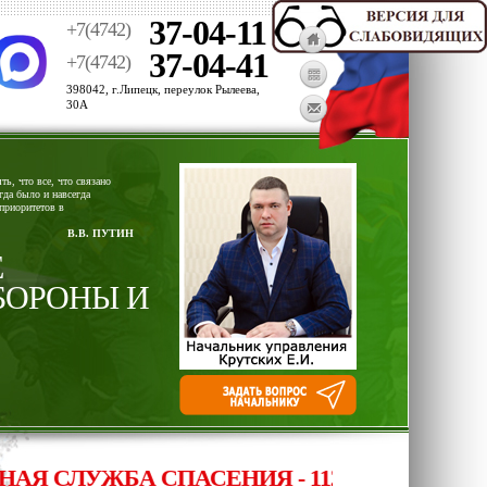
37-04-11
+7(4742)
37-04-41
+7(4742)
398042, г.Липецк, переулок Рылеева,
30А
ь, что все, что связано
гда было и навсегда
приоритетов в
В.В. ПУТИН
Е
БОРОНЫ И
 СЛУЖБА СПАСЕНИЯ - 112, ОПЕРАТИВНЫ