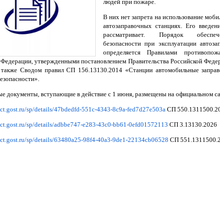
людей при пожаре.
В них нет запрета на использование моб
автозаправочных станциях. Его введе
рассматривает. Порядок обеспе
безопасности при эксплуатации автоза
определяется Правилами противопо
 Федерации, утвержденными постановлением Правительства Российской Федер
также Сводом правил СП 156.13130.2014 «Станции автомобильные заправ
езопасности».
е документы, вступающие в действие с 1 июня, размещены на официальном са
tect.gost.ru/sp/details/47bdedfd-551c-4343-8c9a-fed7d27e503a
СП 550.1311500.2
tect.gost.ru/sp/details/adbbe747-e283-43c0-bb61-0efd01572113
СП 3.13130.2026
tect.gost.ru/sp/details/63480a25-98f4-40a3-9de1-22134cb06528
СП 551.1311500.