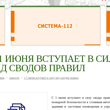
 1 ИЮНЯ ВСТУПАЕТ В С
ЯД СВОДОВ ПРАВИЛ
ница
новости
с 1 июня вступает в силу ряд сводов правил
>
>
С 1 июня вступают в силу своды прав
пожарной безопасности к стоянкам авт
зданиям и системам оповещения и упра