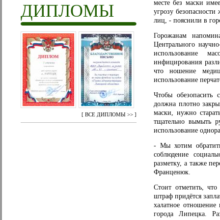
месте без маски име
ДИПЛОМЫ
угрозу безопасности 
лиц, - пояснили в го
Горожанам напомин
Центрального научно
использование мас
инфицирования разли
что ношение медиц
использование перчато
Чтобы обезопасить 
должна плотно закрыв
маски, нужно старат
[
ВСЕ ДИПЛОМЫ >>
]
тщательно вымыть р
использование однора
- Мы хотим обратить
соблюдение социаль
разметку, а также пе
Франценюк.
Стоит отметить, что
штраф придётся запла
халатное отношение 
города Липецка. Р