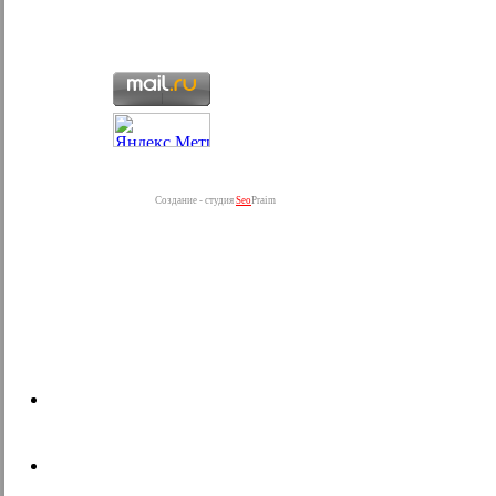
Создание - студия
Seo
Praim