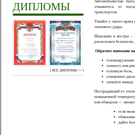
Автомобилистам быть
ДИПЛОМЫ
откажитесь от поез
транспортом.
Узнайте у своего врача
теплового удара.
Шашлыки и костры – т
расположен безопасно, 
Обратите внимание на
головокружение
тошноту или рво
[
ВСЕ ДИПЛОМЫ >>
]
головную боль;
учащенное дыха
сильную жажду.
Пострадавший от тепло
повышенной температур
или обмороке — звонит
если може
обмахива
дайте бо