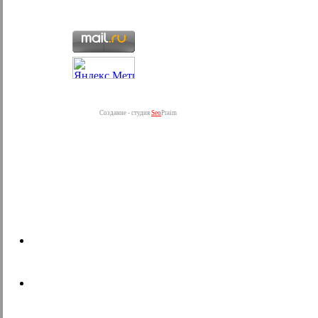
Создание - студия
Seo
Praim