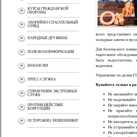
КУРСЫ ГРАЖДАНСКОЙ
ОБОРОНЫ
АВАРИЙНО-СПАСАТЕЛЬНЫЙ
ОТРЯД
всего представляют с
НАРОДНЫЕ ДРУЖИНЫ
холодные ключи и мусо
Для безопасного плава
ПОЛЕЗНАЯ ИНФОРМАЦИЯ
тщательное обследован
быть недостаточно, 
ВАКАНСИИ
водоемов.
Управление по делам ГО
ПРЕСС-СЛУЖБА
Купайтесь только в ра
СПРАВОЧНИК ЭКСТРЕННЫХ
Не заплывайте з
СЛУЖБ
Не подплывайте 
ПРОТИВОДЕЙСТВИЕ
Не ныряйте вниз
КОРРУПЦИИ
Не прыгайте 
неприспособленн
ОСТОРОЖНО, МОШЕННИКИ!
Не находитесь д
Не устраивайте 
Не употребляйте