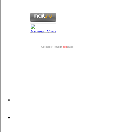
Создание - студия
Seo
Praim