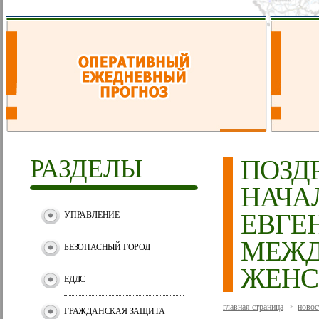
РАЗДЕЛЫ
ПОЗД
НАЧА
ЕВГЕ
УПРАВЛЕНИЕ
МЕЖ
БЕЗОПАСНЫЙ ГОРОД
ЖЕНС
ЕДДС
главная страница
новос
>
ГРАЖДАНСКАЯ ЗАЩИТА