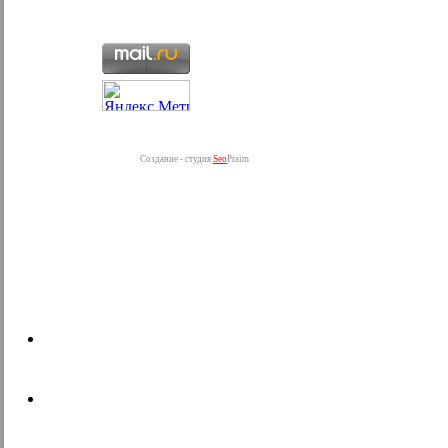
Создание - студия
Seo
Praim