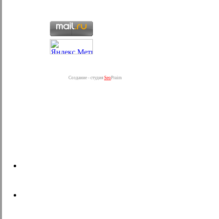
Создание - студия
Seo
Praim