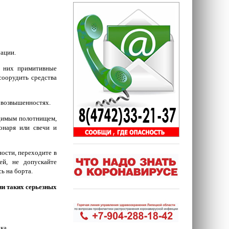
уации.
из них примитивные
соорудить средства
, возвышенностях.
идимым полотнищем,
онаря или свечи и
ости, переходите в
ей, не допускайте
ь на борта.
ии таких серьезных
ка.