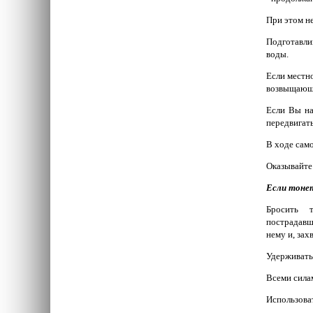
При этом н
Подготавли
воды.
Если местно
возвыщающи
Если Вы на
передвигат
В ходе сам
Оказывайте
Если тонет
Бросить т
пострадавш
нему и, зах
Удерживать
Всеми силам
Использова