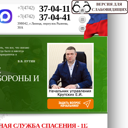
37-04-11
+7(4742)
37-04-41
+7(4742)
398042, г.Липецк, переулок Рылеева,
30А
ь, что все, что связано
гда было и навсегда
приоритетов в
В.В. ПУТИН
Е
БОРОНЫ И
 СЛУЖБА СПАСЕНИЯ - 112, ОПЕРАТИВНЫ