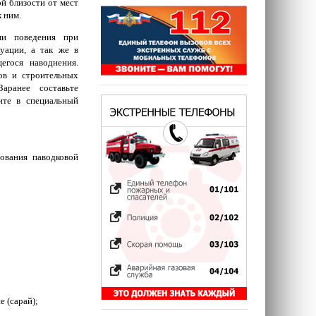
й близости от мест
 ним.
ми поведения при
уации, а так же в
егося наводнения.
ов и строительных
аранее составьте
ите в специальный
ования паводковой
 (сарай);