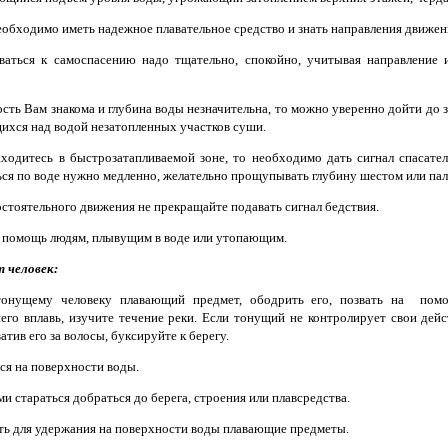
еобходимо иметь надежное плавательное средство и знать направления движен
ваться к самоспасению надо тщательно, спокойно, учитывая направление 
сть Вам знакома и глубина воды незначительна, то можно уверенно дойти до 
хся над водой незатопленных участков суши.
ходитесь в быстрозатапливаемой зоне, то необходимо дать сигнал спасателя
ься по воде нужно медленно, желательно прощупывать глубину шестом или пал
остоятельного движения не прекращайте подавать сигнал бедствия.
 помощь людям, плывущим в воде или утопающим.
 человек:
онущему человеку плавающий предмет, ободрить его, позвать на помо
его вплавь, изучите течение реки. Если тонущий не контролирует свои дейс
ватив его за волосы, буксируйте к берегу.
ся на поверхности воды.
и стараться добраться до берега, строения или плавсредства.
ть для удержания на поверхности воды плавающие предметы.