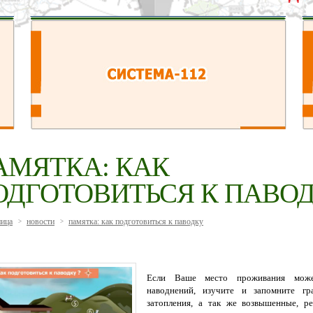
АМЯТКА: КАК
ОДГОТОВИТЬСЯ К ПАВО
ница
новости
памятка: как подготовиться к паводку
>
>
Если Ваше место проживания може
наводнений, изучите и запомните гр
затопления, а так же возвышенные, ре