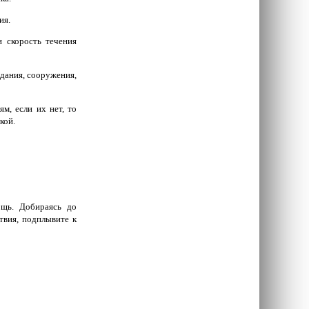
ия.
и скорость течения
здания, сооружения,
м, если их нет, то
кой.
щь. Добираясь до
твия, подплывите к