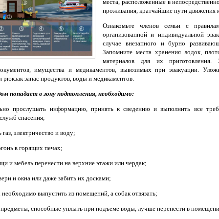
места, расположенные в непосредственно
проживания, кратчайшие пути движения к
Ознакомьте членов семьи с правила
организованной и индивидуальной эвак
случае внезапного и бурно развивающ
Запомните места хранения лодок, плот
материалов для их приготовления. З
документов, имущества и медикаментов, вывозимых при эвакуации. Улож
 рюкзак запас продуктов, воды и медикаментов.
ом попадает в зону подтопления, необходимо:
льно прослушать информацию, принять к сведению и выполнить все треб
 служб спасения;
 газ, электричество и воду;
огонь в горящих печах;
щи и мебель перенести на верхние этажи или чердак;
вери и окна или даже забить их досками;
 необходимо выпустить из помещений, а собак отвязать;
и предметы, способные уплыть при подъеме воды, лучше перенести в помещение