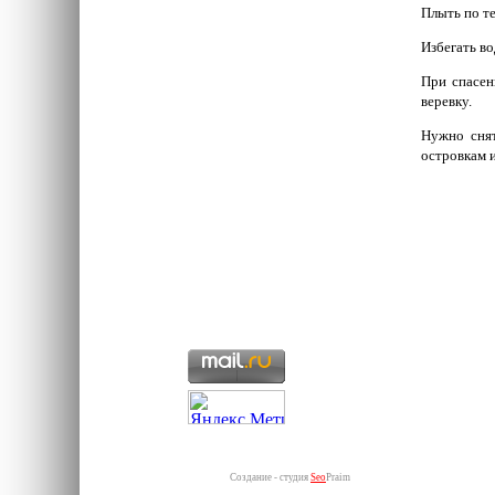
Плыть по те
Избегать во
При спасен
веревку.
Нужно снят
островкам и
Создание - студия
Seo
Praim