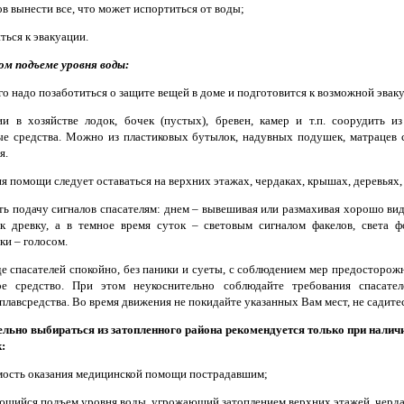
ов вынести все, что может испортиться от воды;
ться к эвакуации.
м подъеме уровня воды:
о надо позаботиться о защите вещей в доме и подготовится к возможной эвак
и в хозяйстве лодок, бочек (пустых), бревен, камер и т.п. соорудить 
ые средства. Можно из пластиковых бутылок, надувных подушек, матрацев 
я.
я помощи следует оставаться на верхних этажах, чердаках, крышах, деревьях
ть подачу сигналов спасателям: днем – вывешивая или размахивая хорошо в
 древку, а в темное время суток – световым сигналом факелов, света ф
ки – голосом.
е спасателей спокойно, без паники и суеты, с соблюдением мер предосторожн
ое средство. При этом неукоснительно соблюдайте требования спасател
плавсредства. Во время движения не покидайте указанных Вам мест, не садитес
льно выбираться из затопленного района рекомендуется только при налич
:
мость оказания медицинской помощи пострадавшим;
ющийся подъем уровня воды, угрожающий затоплением верхних этажей, черда