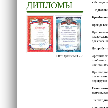
ДИПЛОМЫ
- Из подвал
- Подготови
При быстро
Прежде всег
При наличи
плавательн
для спасени
До прибыти
Организова
[
ВСЕ ДИПЛОМЫ >>
]
прибытым к
периодичес
При подход
плавательн
перегрузки 
Самостояте
причин, как
- необходи
- продолжа