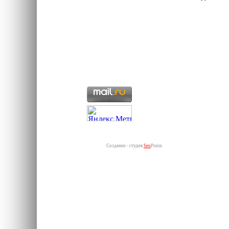
Создание - студия
Seo
Praim