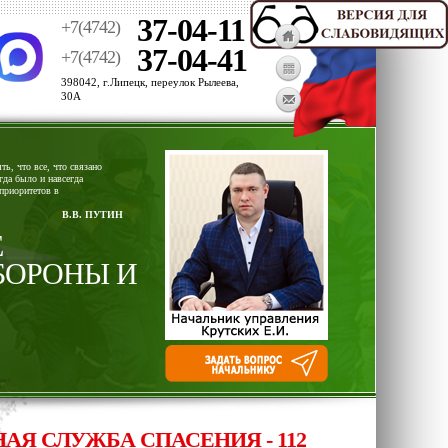
37-04-11
+7(4742)
37-04-41
+7(4742)
398042, г.Липецк, переулок Рылеева,
30А
ь, что все, что связано
гда было и навсегда
приоритетов в
В.В. ПУТИН
Е
БОРОНЫ И
СЛУЖБА СПАСЕНИЯ - 112, ОПЕРАТИВНЫЙ