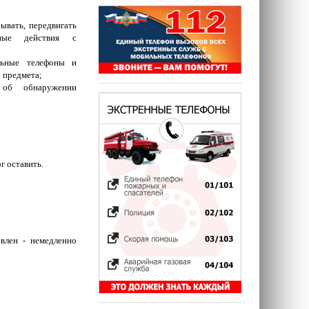
рывать, передвигать
ные действия с
льные телефоны и
о предмета;
 об обнаружении
г оставить.
влен - немедленно