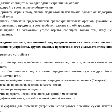
дленно сообщите о находке администрации или охране.
ксируйте время и место обнаружения.
примите меры к тому, чтобы люди отошли как можно дальше от подозрите
ной зоны.
итесь прибытия представителей правоохранительных органов, укажите м
зрительного предмета, время и обстоятельства его обнаружения.
паникуйте. О возможной угрозе взрыва сообщите только тем, кому не
ившемся.
ходимо помнить, что внешний вид предмета может скрывать его настоящ
рывного устройства, других опасных предметов могут указывать следующи
зрывного устройства
утствие проводов, небольших антенн, изоленты, шпагата, веревки, скотча в па
акета.
из обнаруженных подозрительных предметов (пакетов, сумок и др.). Это 
в, щелчки и т.п.
чие на найденном подозрительном предмете элементов питания (батареек).
яжки из проволоки, веревок, шпагата, лески.
ычное размещение предмета.
чие предмета, несвойственного для данной местности.
ифический запах, несвойственный данной местности.
 камуфляжа для взрывных устройств используются обычные сумки, пакеты,
.п.