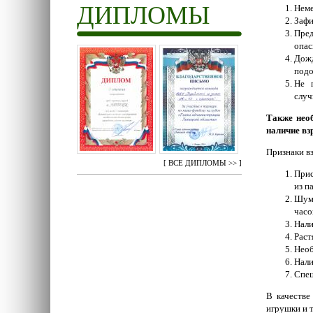
ДИПЛОМЫ
Неме
Зафи
Пред
опас
Дожд
подо
Не 
случ
Также необ
наличие вз
Признаки в
[
ВСЕ ДИПЛОМЫ >>
]
Прис
из п
Шум 
часо
Нали
Раст
Необ
Нали
Спец
В качестве
игрушки и т