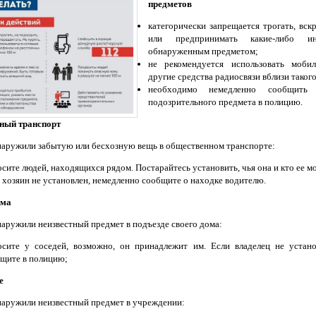
предметов
категорически запрещается трогать, вск
или предпринимать какие-либо и
обнаруженным предметом;
не рекомендуется использовать моби
другие средства радиосвязи вблизи таког
необходимо немедленно сообщить
подозрительного предмета в полицию.
ный транспорт
наружили забытую или бесхозную вещь в общественном транспорте:
сите людей, находящихся рядом. Постарайтесь установить, чья она и кто ее мо
 хозяин не установлен, немедленно сообщите о находке водителю.
ома
наружили неизвестный предмет в подъезде своего дома:
сите у соседей, возможно, он принадлежит им. Если владелец не устано
щите в полицию;
е
наружили неизвестный предмет в учреждении: