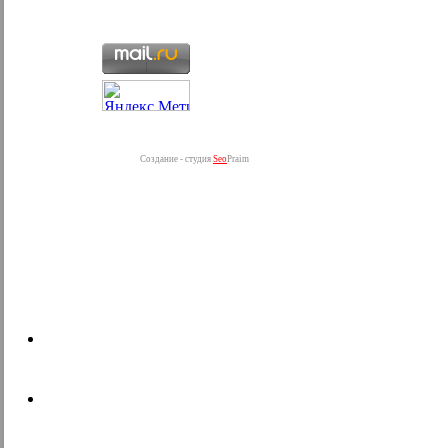
Создание - студия
Seo
Praim