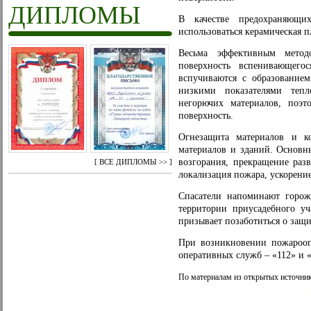
ДИПЛОМЫ
В качестве предохраняющи
использоваться керамическая пл
Весьма эффективным метод
поверхность вспенивающего
вспучиваются с образованием
низкими показателями тепл
негорючих материалов, поэ
поверхность.
Огнезащита материалов и ко
материалов и зданий. Основн
возгорания, прекращение раз
[
ВСЕ ДИПЛОМЫ >>
]
локализация пожара, ускорение
Спасатели напоминают горожа
территории приусадебного уч
призывает позаботиться о защ
При возникновении пожарооп
оперативных служб – «112» и 
По материалам из открытых источни