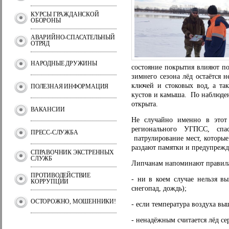
КУРСЫ ГРАЖДАНСКОЙ
ОБОРОНЫ
АВАРИЙНО-СПАСАТЕЛЬНЫЙ
ОТРЯД
НАРОДНЫЕ ДРУЖИНЫ
состояние покрытия влияют по
зимнего сезона лёд остаётся 
ключей и стоковых вод, а так
ПОЛЕЗНАЯ ИНФОРМАЦИЯ
кустов и камыша. По наблюден
открыта.
ВАКАНСИИ
Не случайно именно в это
регионального УГПСС, сп
ПРЕСС-СЛУЖБА
патрулирование мест, которые
раздают памятки и предупрежд
СПРАВОЧНИК ЭКСТРЕННЫХ
СЛУЖБ
Липчанам напоминают правила
ПРОТИВОДЕЙСТВИЕ
- ни в коем случае нельзя в
КОРРУПЦИИ
снегопад, дождь);
ОСТОРОЖНО, МОШЕННИКИ!
- если температура воздуха вы
- ненадёжным считается лёд с