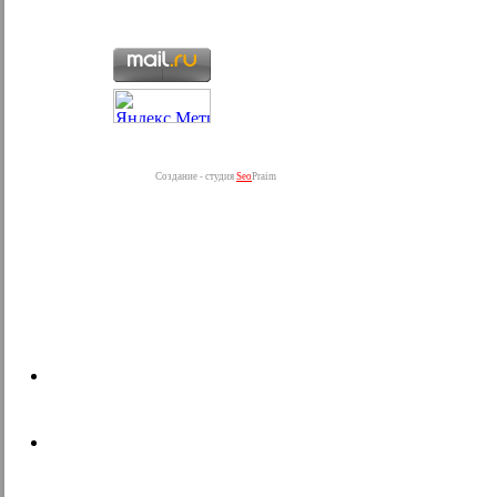
Создание - студия
Seo
Praim