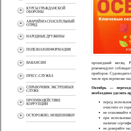
КУРСЫ ГРАЖДАНСКОЙ
ОБОРОНЫ
АВАРИЙНО-СПАСАТЕЛЬНЫЙ
ОТРЯД
НАРОДНЫЕ ДРУЖИНЫ
ПОЛЕЗНАЯ ИНФОРМАЦИЯ
ВАКАНСИИ
прошедший месяц. Р
рекомендуют соблюдат
приборов. Судоводител
ПРЕСС-СЛУЖБА
числе при перевозке па
СПРАВОЧНИК ЭКСТРЕННЫХ
Октябрь — переходн
СЛУЖБ
необходимо уделять п
ПРОТИВОДЕЙСТВИЕ
перед использо
КОРРУПЦИИ
очистите от гор
не отапливайте 
ОСТОРОЖНО, МОШЕННИКИ!
при использова
наличие сертифи
не доверяйте эк