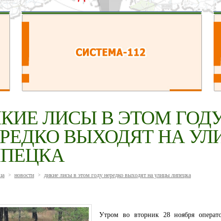
КИЕ ЛИСЫ В ЭТОМ ГОД
РЕДКО ВЫХОДЯТ НА УЛ
ИПЕЦКА
ца
новости
дикие лисы в этом году нередко выходят на улицы липецка
>
>
Утром во вторник 28 ноября операт