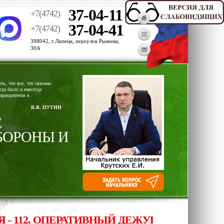
37-04-11
+7(4742)
37-04-41
+7(4742)
398042, г.Липецк, переулок Рылеева,
30А
ь, что все, что связано
гда было и навсегда
приоритетов в
В.В. ПУТИН
Е
БОРОНЫ И
12, ОПЕРАТИВНЫЙ ДЕЖУРНЫЙ ЕДИНОЙ ДЕ