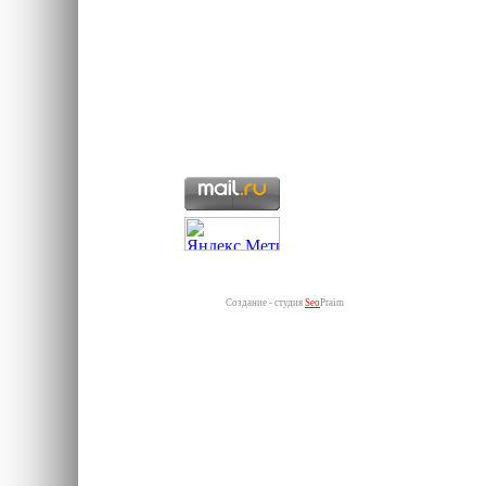
Создание - студия
Seo
Praim