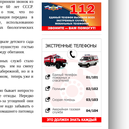
приняли звонок из
те 60 лет СССР.
и о том, что по
мация передана в
, использованию
х биологических
вале детского сада
 пушистую гостью
еду обитания.
нных служб стало
перь им на смену
абережной, но и в
рном, теперь уже и
ую бывает непросто
 отходы. Нередко
з-за угощений они
не надо забывать о
 домашнего питомца