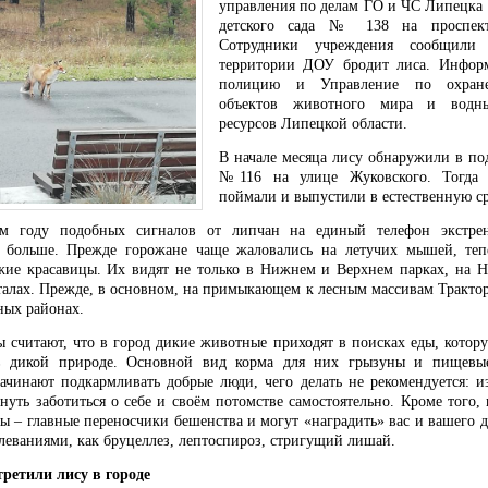
управления по делам ГО и ЧС Липецка 
детского сада № 138 на проспек
Сотрудники учреждения сообщил
территории ДОУ бродит лиса. Инфор
полицию и Управление по охране
объектов животного мира и водны
ресурсов Липецкой области.
В начале месяца лису обнаружили в под
№116 на улице Жуковского. Тогда
поймали и выпустили в естественную ср
м году подобных сигналов от липчан на единый телефон экстре
о больше. Прежде горожане чаще жаловались на летучих мышей, те
ие красавицы. Их видят не только в Нижнем и Верхнем парках, на Н
алах. Прежде, в основном, на примыкающем к лесным массивам Тракто
ных районах.
 считают, что в город дикие животные приходят в поисках еды, котор
в дикой природе. Основной вид корма для них грызуны и пищевые
чинают подкармливать добрые люди, чего делать не рекомендуется: и
нуть заботиться о себе и своём потомстве самостоятельно. Кроме того, 
сы – главные переносчики бешенства и могут «наградить» вас и вашего
леваниями, как бруцеллез, лептоспироз, стригущий лишай.
ретили лису в городе