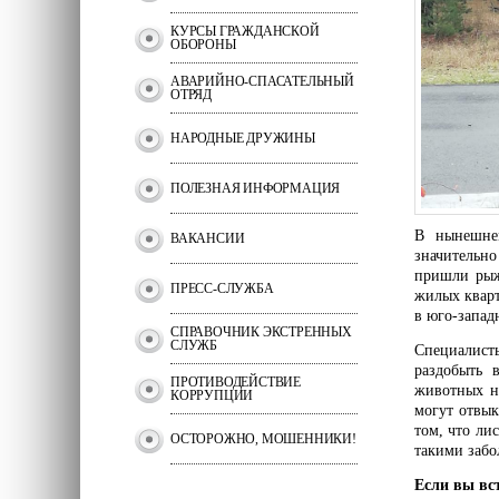
КУРСЫ ГРАЖДАНСКОЙ
ОБОРОНЫ
АВАРИЙНО-СПАСАТЕЛЬНЫЙ
ОТРЯД
НАРОДНЫЕ ДРУЖИНЫ
ПОЛЕЗНАЯ ИНФОРМАЦИЯ
В нынешне
ВАКАНСИИ
значительн
пришли рыж
ПРЕСС-СЛУЖБА
жилых кварт
в юго-запад
СПРАВОЧНИК ЭКСТРЕННЫХ
СЛУЖБ
Специалисты
раздобыть 
ПРОТИВОДЕЙСТВИЕ
животных на
КОРРУПЦИИ
могут отвык
том, что ли
ОСТОРОЖНО, МОШЕННИКИ!
такими забо
Если вы вст