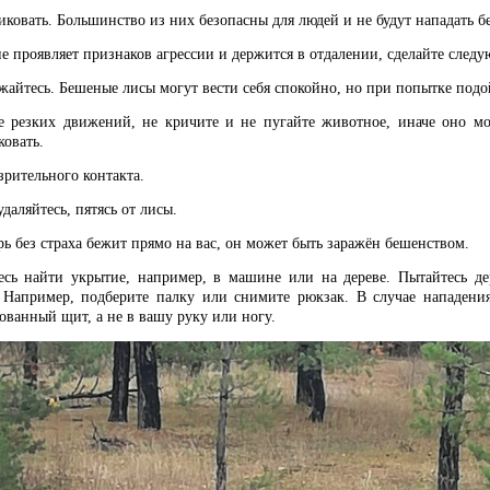
иковать. Большинство из них безопасны для людей и не будут нападать б
не проявляет признаков агрессии и держится в отдалении, сделайте следу
жайтесь. Бешеные лисы могут вести себя спокойно, но при попытке подо
е резких движений, не кричите и не пугайте животное, иначе оно мо
ковать.
зрительного контакта.
даляйтесь, пятясь от лисы.
рь без страха бежит прямо на вас, он может быть заражён бешенством.
тесь найти укрытие, например, в машине или на дереве. Пытайтесь д
 Например, подберите палку или снимите рюкзак. В случае нападения
ванный щит, а не в вашу руку или ногу.