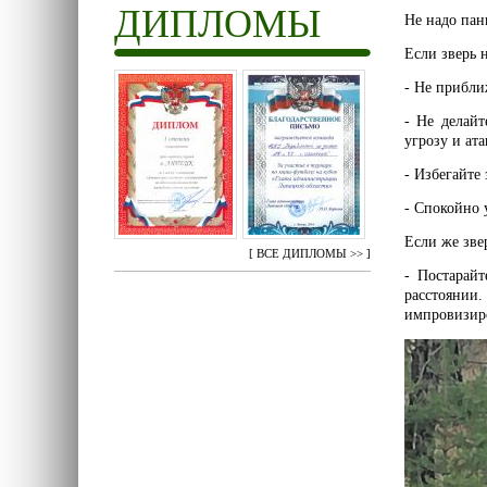
ДИПЛОМЫ
Не надо пан
Если зверь 
- Не прибли
- Не делайт
угрозу и ата
- Избегайте 
- Спокойно у
Если же зве
[
ВСЕ ДИПЛОМЫ >>
]
- Постарай
расстоянии.
импровизиро