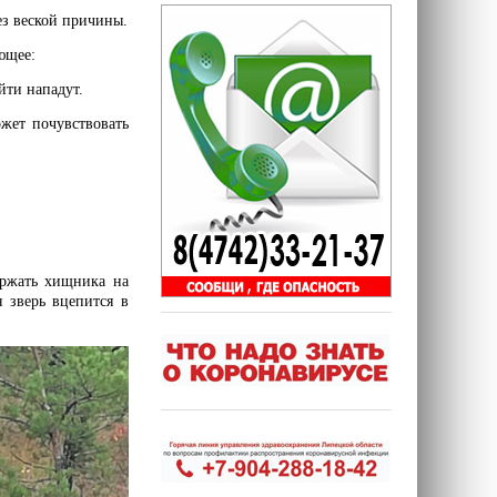
ез веской причины.
ющее:
йти нападут.
жет почувствовать
ержать хищника на
 зверь вцепится в