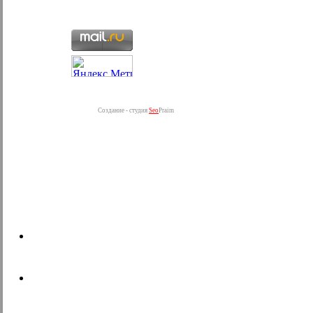
Создание - студия
Seo
Praim