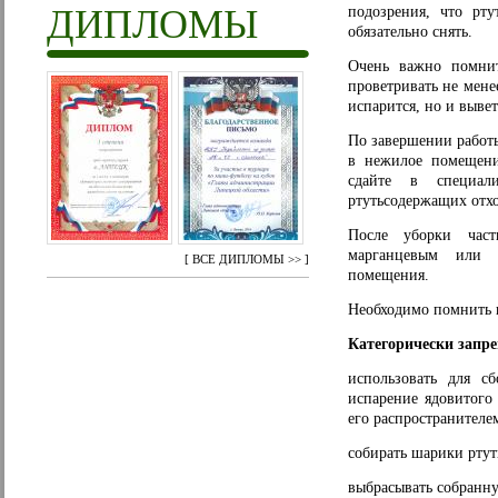
ДИПЛОМЫ
подозрения, что рт
обязательно снять.
Очень важно помнит
проветривать не мене
испарится, но и вывет
По завершении работы
в нежилое помещени
сдайте в специали
ртутьсодержащих отхо
После уборки част
марганцевым или 
[
ВСЕ ДИПЛОМЫ >>
]
помещения.
Необходимо помнить 
Категорически запр
использовать для с
испарение ядовитого 
его распространителе
собирать шарики ртут
выбрасывать собранну