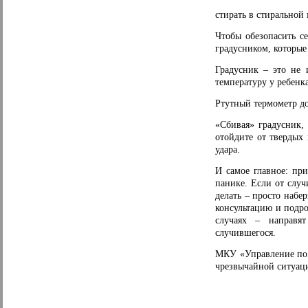
стирать в стиральной
Чтобы обезопасить с
градусником, которые
Градусник – это не 
температуру у ребенк
Ртутный термометр до
«Сбивая» градусник,
отойдите от твердых
удара.
И самое главное: при
панике. Если от слу
делать – просто набе
консультацию и подро
случаях – направят
случившегося.
МКУ «Управление по 
чрезвычайной ситуаци