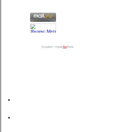
Создание - студия
Seo
Praim