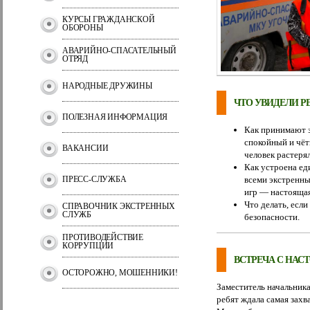
КУРСЫ ГРАЖДАНСКОЙ
ОБОРОНЫ
АВАРИЙНО-СПАСАТЕЛЬНЫЙ
ОТРЯД
НАРОДНЫЕ ДРУЖИНЫ
ЧТО УВИДЕЛИ Р
ПОЛЕЗНАЯ ИНФОРМАЦИЯ
Как принимают з
спокойный и чёт
ВАКАНСИИ
человек растерял
Как устроена ед
ПРЕСС-СЛУЖБА
всеми экстренны
игр — настоящая
Что делать, есл
СПРАВОЧНИК ЭКСТРЕННЫХ
СЛУЖБ
безопасности.
ПРОТИВОДЕЙСТВИЕ
КОРРУПЦИИ
ВСТРЕЧА С НАС
ОСТОРОЖНО, МОШЕННИКИ!
Заместитель начальника
ребят ждала самая захв