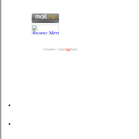
Создание - студия
Seo
Praim