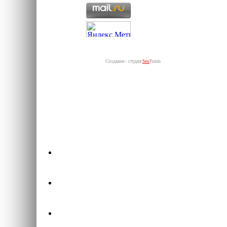
Создание - студия
Seo
Praim