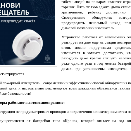
гибели людей на пожарах является отр
горения. Пять глотков едкого дыма стано
критичными, ребенку достаточно
Своевременно обнаружить возгор
предупредить печальный исход пом
дымовой пожарный извещатель.
Устройство работает от автономных эл
реагирует на дым еще на стадии возгора
огонь можно подручными средствам
извещателя в комнате достаточно, ч
разбудить даже крепко спящего челове
реже одного раза в год менять батарей
домах, где установлены извещатели,
регистрируется.
 пожарный извещатель – современный и эффективный способ обнаружения п
шний день, и настоятельно рекомендуют всем гражданам обзавестись такими
й же безопасности!
оры работают в автономном режиме:
онструкция не предусматривает проводов и подключения к инженерным сетям 
осуществляется от батарейки типа «Крона», которой хватает на год о