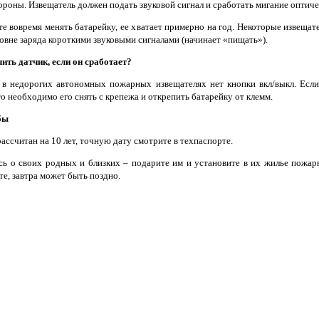
ороны. Извещатель должен подать звуковой сигнал и сработать мигание оптиче
те вовремя менять батарейку, ее хватает примерно на год. Некоторые извеща
овне заряда короткими звуковыми сигналами (начинает «пищать»).
ить датчик, если он сработает?
 в недорогих автономных пожарных извещателях нет кнопки вкл/выкл. Есл
то необходимо его снять с крепежа и открепить батарейку от клемм.
бы
ассчитан на 10 лет, точную дату смотрите в техпаспорте.
сь о своих родных и близких – подарите им и установите в их жилье пожар
е, завтра может быть поздно.