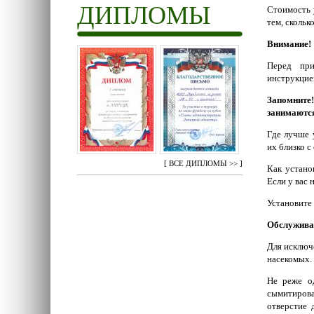
ДИПЛОМЫ
Стоимость 
тем, скольк
Внимание!
Перед при
инструкцие
Запомните
занимаются
Где лучше 
их близко 
[
ВСЕ ДИПЛОМЫ >>
]
Как устано
Если у вас 
Установите 
Обслужива
Для исключ
насекомых.
Не реже од
сымитиров
отверстие 