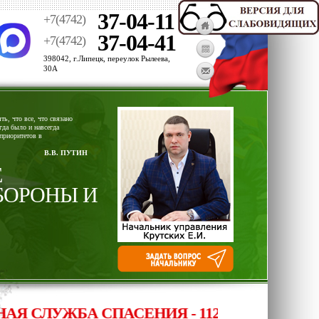
37-04-11
+7(4742)
37-04-41
+7(4742)
398042, г.Липецк, переулок Рылеева,
30А
ь, что все, что связано
гда было и навсегда
приоритетов в
В.В. ПУТИН
Е
БОРОНЫ И
СЛУЖБА СПАСЕНИЯ - 112, ОПЕРАТИВНЫЙ