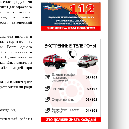
авление продуктами
вятся для взрослого
 и того меньше.
ание, а значит
ожет автономный
ементов питания и
ния, когда потушить
и. Всего одного
тобы оповестить и
ка. Нужно лишь не
ки. Как правило, в
 гибель людей при
ожара в вашем доме
 устройствами ради
помещения;
птимальной работы