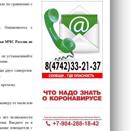
мало по сравнению с
. Ознакомьтесь с
ики МЧС России не
 не устанавливайте
чами.
щи двух саморезов.
.
 крепежу.
камеру от пыли или
и нет возможности
пки. Введите ее в
рышке извещателя с