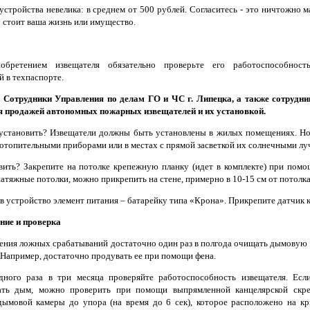
устройства невелика: в среднем от 500 рублей. Согласитесь - это ничтожно 
о стоит ваша жизнь или имущество.
обретением извещателя обязательно проверьте его работоспособность
й в техпаспорте.
!
Сотрудники Управления по делам ГО и ЧС г. Липецка, а также сотрудн
 продажей автономных пожарных извещателей и их установкой.
установить? Извещатели должны быть установлены в жилых помещениях. Но
с отопительными приборами или в местах с прямой засветкой их солнечными лу
вить? Закрепите на потолке крепежную планку (идет в комплекте) при помо
натяжные потолки, можно прикрепить на стене, примерно в 10-15 см от потолка
в устройство элемент питания – батарейку типа «Крона». Прикрепите датчик к
ние и проверка
ения ложных срабатываний достаточно один раз в полгода очищать дымовую 
 Например, достаточно продувать ее при помощи фена.
ного раза в три месяца проверяйте работоспособность извещателя. Есл
ать дым, можно проверить при помощи выпрямленной канцелярской скре
дымовой камеры до упора (на время до 6 сек), которое расположено на к