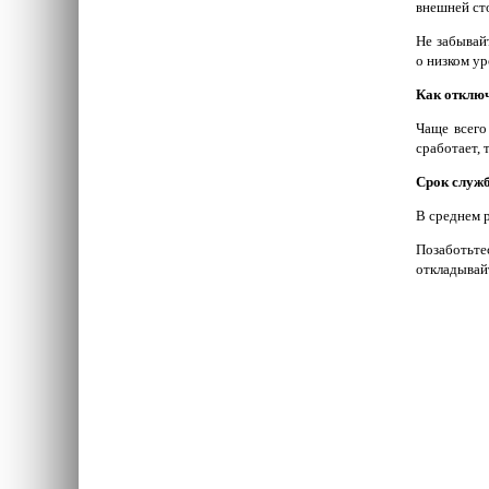
внешней ст
Не забывай
о низком ур
Как отключ
Чаще всего
сработает, 
Срок служ
В среднем р
Позаботьте
откладывайт