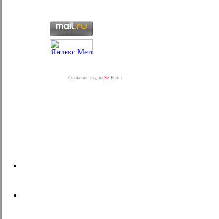
Создание - студия
Seo
Praim